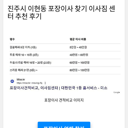
진주시 이현동 포장이사 찾기 이사짐 센
터 추천 후기
포장이사 견적비교 이미지